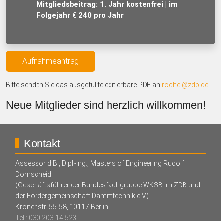
Mitgliedsbeitrag: 1. Jahr kostenfrei | im
Folgejahr € 240 pro Jahr
Aufnahmeantrag
Bitte senden Sie das ausgefüllte editierbare PDF an
rochel@zdb.de
.
Neue Mitglieder sind herzlich willkommen!
Kontakt
Assessor d.B., Dipl.-Ing., Masters of Engineering Rudolf
Domscheid
(Geschäftsführer der Bundesfachgruppe WKSB im ZDB und
der Fördergemeinschaft Dämmtechnik e.V.)
Kronenstr. 55-58, 10117 Berlin
Tel.: 030 203 14 523