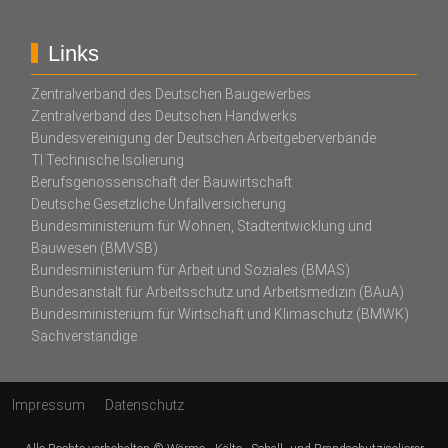
Links
Zentralverband des Deutschen Baugewerbes
Zentralverband des Deutschen Handwerks
Bundesvereinigung der Deutschen Arbeitgeberverbände
TI Technische Isolierung
Berufsgenossenschaft der Bauwirtschaft
Deutsche Gesetzliche Unfallversicherung
Bundesministerium für Wohnen, Stadtentwicklung und
Bauwesen (BMVSB)
Bundesministerium für Arbeit und Soziales (BMAS)
Bundesanstalt für Arbeitsschutz und Arbeitsmedizin (BAuA)
Bundesministerium für Wirtschaft und Klimaschutz (BMWK)
Sachverständige
Impressum
Datenschutz